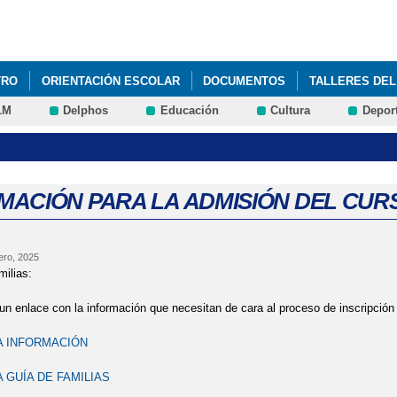
Pasar al
contenido
principal
TRO
ORIENTACIÓN ESCOLAR
DOCUMENTOS
TALLERES DEL
LM
Delphos
Educación
Cultura
Depor
R
MACIÓN PARA LA ADMISIÓN DEL CURS
ero, 2025
ilias:
n enlace con la información que necesitan de cara al proceso de inscripción 
A INFORMACIÓN
A GUÍA DE FAMILIAS