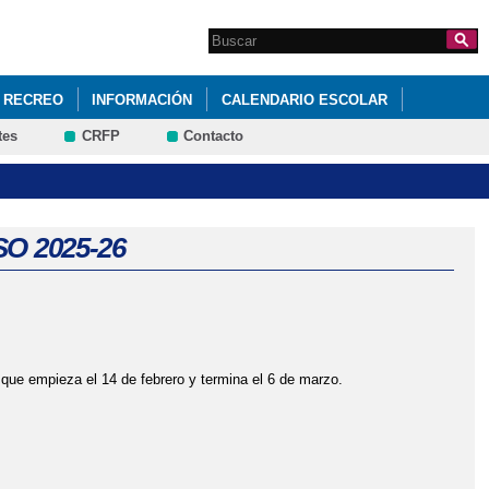
Search this site
Formulario de
búsqueda
 RECREO
INFORMACIÓN
CALENDARIO ESCOLAR
tes
CRFP
Contacto
O 2025-26
que empieza el 14 de febrero y termina el 6 de marzo.