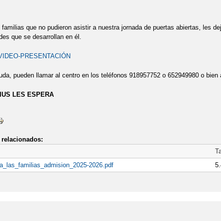
 familias que no pudieron asistir a nuestra jornada de puertas abiertas, les
des que se desarrollan en él.
VIDEO-PRESENTACIÓN
da, pueden llamar al centro en los teléfonos 918957752 o 652949980 o bien a
SIUS LES ESPERA
relacionados:
T
a_las_familias_admision_2025-2026.pdf
5