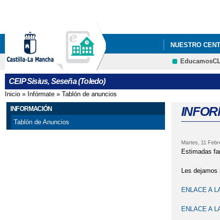
NUESTRO CEN
EducamosC
RADIO ESCOLA
CEIP Sisius, Seseña (Toledo)
Inicio
»
Infórmate
»
Tablón de anuncios
Se encuentra usted aquí
INFOR
INFORMACIÓN
Tablón de Anuncios
Martes, 11 Febr
Estimadas fam
Les dejamos u
ENLACE A L
ENLACE A L